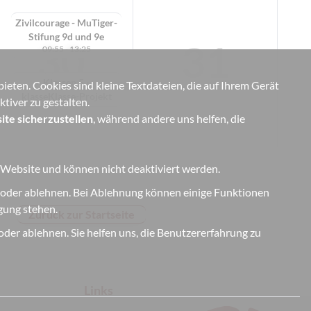
Zivilcourage - MuTiger-
Stifung 9d und 9e
30
31
09:55 - 13:25
Klassen 5 -
eten. Cookies sind kleine Textdateien, die auf Ihrem Gerät
klasseKlasse-Projekt
tiver zu gestalten.
ite sicherzustellen
, während andere uns helfen, die
r Website und können nicht deaktiviert werden.
 oder ablehnen. Bei Ablehnung können einige Funktionen
ügung stehen.
Zurück zur Startseite
der ablehnen. Sie helfen uns, die Benutzererfahrung zu
Links