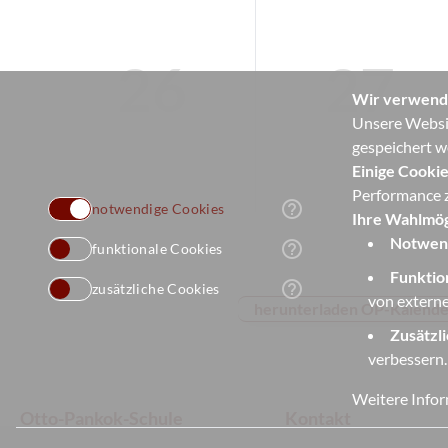
26
27
Wir verwend
Unsere Websit
gespeichert w
Einige Cookie
Performance z
help_outline
notwendige Cookies
Ihre Wahlmög
Notwend
help_outline
funktionale Cookies
Funktio
help_outline
zusätzliche Cookies
von externe
herunterladen OP-Kalender
Zusätzl
verbessern.
Weitere Infor
Otto-Pankok-Schule
Kontakt