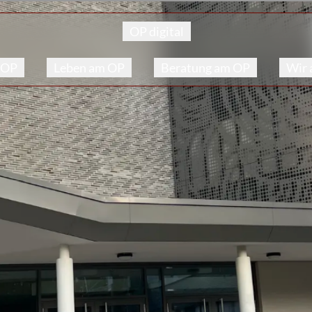
OP digital
 OP
Leben am OP
Beratung am OP
Wir