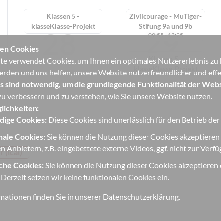
Klassen 5 -
Zivilcourage - MuTiger-
klasseKlasse-Projekt
Stifung 9a und 9b
28
29
09:55 - 13:25
en Cookies
Klassen 5 -
e verwendet Cookies, um Ihnen ein optimales Nutzererlebnis zu bi
klasseKlasse-Projekt
erden und uns helfen, unsere Website nutzerfreundlicher und effek
s sind notwendig, um die grundlegende Funktionalität der Webs
u verbessern und zu verstehen, wie Sie unsere Website nutzen.
lichkeiten:
ige Cookies:
Diese Cookies sind unerlässlich für den Betrieb de
nale Cookies:
Sie können die Nutzung dieser Cookies akzeptieren
n Anbietern, z.B. eingebettete externe Videos, ggf. nicht zur Verf
 (ical)
iche Cookies:
Sie können die Nutzung dieser Cookies akzeptieren o
 Derzeit setzen wir keine funktionalen Cookies ein.
mationen finden Sie in unserer
Datenschutzerklärung
.