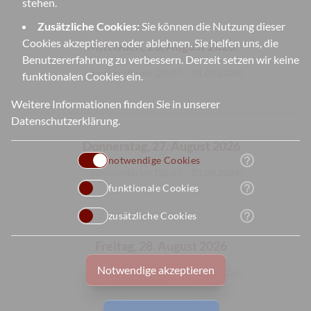
stehen.
Zusätzliche Cookies:
Sie können die Nutzung dieser
Cookies akzeptieren oder ablehnen. Sie helfen uns, die
Mittwoch, 26. August 2026
Benutzererfahrung zu verbessern. Derzeit setzen wir keine
Sommerferien (20.07. - 01.09.2026)
funktionalen Cookies ein.
Weitere Informationen finden Sie in unserer
Datenschutzerklärung
.
Donnerstag, 27. August 2026
help_outline
notwendige Cookies
Sommerferien (20.07. - 01.09.2026)
help_outline
funktionale Cookies
help_outline
zusätzliche Cookies
Freitag, 28. August 2026
Notwendige akzeptieren
Sommerferien (20.07. - 01.09.2026)