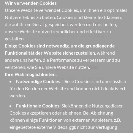
Wir verwenden Cookies
Unsere Website verwendet Cookies, um Ihnen ein optimales
Nutzererlebnis zu bieten. Cookies sind kleine Textdateien,
Samstag, 22. August 2026
die auf Ihrem Gerät gespeichert werden und uns helfen,
unsere Website nutzerfreundlicher und effektiver zu
Sommerferien (20.07. - 01.09.2026)
gestalten.
Einige Cookies sind notwendig, um die grundlegende
Funktionalität der Website sicherzustellen
, während
andere uns helfen, die Performance zu verbessern und zu
Montag, 24. August 2026
verstehen, wie Sie unsere Website nutzen.
Ihre Wahlmöglichkeiten:
Sommerferien (20.07. - 01.09.2026)
Notwendige Cookies:
Diese Cookies sind unerlässlich
für den Betrieb der Website und können nicht deaktiviert
werden.
Funktionale Cookies:
Sie können die Nutzung dieser
Dienstag, 25. August 2026
Cookies akzeptieren oder ablehnen. Bei Ablehnung
können einige Funktionen von externen Anbietern, z.B.
Sommerferien (20.07. - 01.09.2026)
eingebettete externe Videos, ggf. nicht zur Verfügung