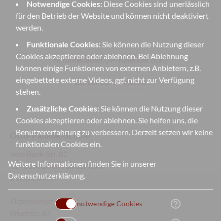
Notwendige Cookies:
Diese Cookies sind unerlässlich
für den Betrieb der Website und können nicht deaktiviert
werden.
Funktionale Cookies:
Sie können die Nutzung dieser
Cookies akzeptieren oder ablehnen. Bei Ablehnung
herunterladen OP-Kalender (ical)
können einige Funktionen von externen Anbietern, z.B.
eingebettete externe Videos, ggf. nicht zur Verfügung
Zurück zur Startseite
stehen.
Zusätzliche Cookies:
Sie können die Nutzung dieser
Cookies akzeptieren oder ablehnen. Sie helfen uns, die
Benutzererfahrung zu verbessern. Derzeit setzen wir keine
Otto-Pankok-Schule
funktionalen Cookies ein.
Von-Bock-Str. 81
Weitere Informationen finden Sie in unserer
45468 Mülheim an der Ruhr
Datenschutzerklärung
.
Deutschland
Dependence
(Sek II):
help_outline
notwendige Cookies
Bruchstr. 87