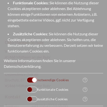
Funktionale Cookies:
Sie können die Nutzung dieser
herunterladen OP-Kalender (ical)
Cookies akzeptieren oder ablehnen. Bei Ablehnung
können einige Funktionen von externen Anbietern, z.B.
Zurück zur Startseite
eingebettete externe Videos, ggf. nicht zur Verfügung
stehen.
Zusätzliche Cookies:
Sie können die Nutzung dieser
Cookies akzeptieren oder ablehnen. Sie helfen uns, die
Otto-Pankok-Schule
Benutzererfahrung zu verbessern. Derzeit setzen wir keine
funktionalen Cookies ein.
Von-Bock-Str. 81
45468 Mülheim an der Ruhr
Weitere Informationen finden Sie in unserer
Deutschland
Datenschutzerklärung
.
Dependence
(Sek II):
help_outline
Bruchstr. 87
notwendige Cookies
45468 Mülheim an der Ruhr
help_outline
funktionale Cookies
Kontakt
help_outline
zusätzliche Cookies
Telefon:
+49 208 45539 60/80