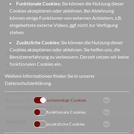
Funktionale Cookies:
Sie können die Nutzung dieser
herunterladen OP-Kalender (ical)
Cookies akzeptieren oder ablehnen. Bei Ablehnung
können einige Funktionen von externen Anbietern, z.B.
Zurück zur Startseite
eingebettete externe Videos, ggf. nicht zur Verfügung
stehen.
Zusätzliche Cookies:
Sie können die Nutzung dieser
Cookies akzeptieren oder ablehnen. Sie helfen uns, die
Otto-Pankok-Schule
Benutzererfahrung zu verbessern. Derzeit setzen wir keine
funktionalen Cookies ein.
Von-Bock-Str. 81
45468 Mülheim an der Ruhr
Weitere Informationen finden Sie in unserer
Deutschland
Datenschutzerklärung
.
Dependence
(Sek II):
help_outline
Bruchstr. 87
notwendige Cookies
45468 Mülheim an der Ruhr
help_outline
funktionale Cookies
Kontakt
help_outline
zusätzliche Cookies
Telefon:
+49 208 45539 60/80