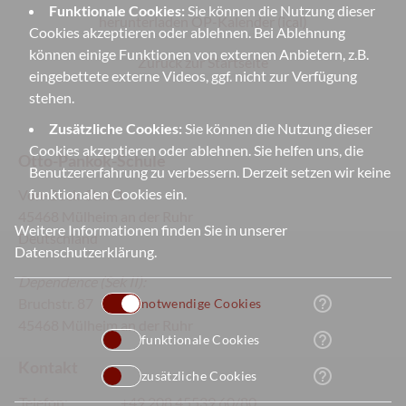
Funktionale Cookies:
Sie können die Nutzung dieser
herunterladen OP-Kalender (ical)
Cookies akzeptieren oder ablehnen. Bei Ablehnung
können einige Funktionen von externen Anbietern, z.B.
Zurück zur Startseite
eingebettete externe Videos, ggf. nicht zur Verfügung
stehen.
Zusätzliche Cookies:
Sie können die Nutzung dieser
Cookies akzeptieren oder ablehnen. Sie helfen uns, die
Otto-Pankok-Schule
Benutzererfahrung zu verbessern. Derzeit setzen wir keine
funktionalen Cookies ein.
Von-Bock-Str. 81
45468 Mülheim an der Ruhr
Weitere Informationen finden Sie in unserer
Deutschland
Datenschutzerklärung
.
Dependence
(Sek II):
help_outline
Bruchstr. 87
notwendige Cookies
45468 Mülheim an der Ruhr
help_outline
funktionale Cookies
Kontakt
help_outline
zusätzliche Cookies
Telefon:
+49 208 45539 60/80