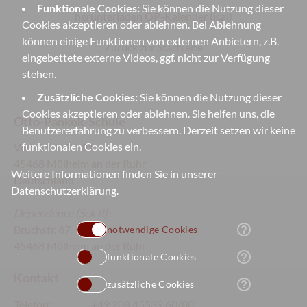
Funktionale Cookies:
Sie können die Nutzung dieser
herunterladen OP-Kalender (ical)
Cookies akzeptieren oder ablehnen. Bei Ablehnung
können einige Funktionen von externen Anbietern, z.B.
Zurück zur Startseite
eingebettete externe Videos, ggf. nicht zur Verfügung
stehen.
Zusätzliche Cookies:
Sie können die Nutzung dieser
Cookies akzeptieren oder ablehnen. Sie helfen uns, die
Otto-Pankok-Schule
Benutzererfahrung zu verbessern. Derzeit setzen wir keine
funktionalen Cookies ein.
Von-Bock-Str. 81
45468 Mülheim an der Ruhr
Weitere Informationen finden Sie in unserer
Deutschland
Datenschutzerklärung
.
Dependence
(Sek II):
help_outline
Bruchstr. 87
notwendige Cookies
45468 Mülheim an der Ruhr
help_outline
funktionale Cookies
Kontakt
help_outline
zusätzliche Cookies
Telefon:
+49 208 45539 60/80