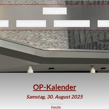
OP digital
 OP
Leben am OP
Beratung am OP
Wir
OP-Kalender
Samstag, 30. August 2025
heute