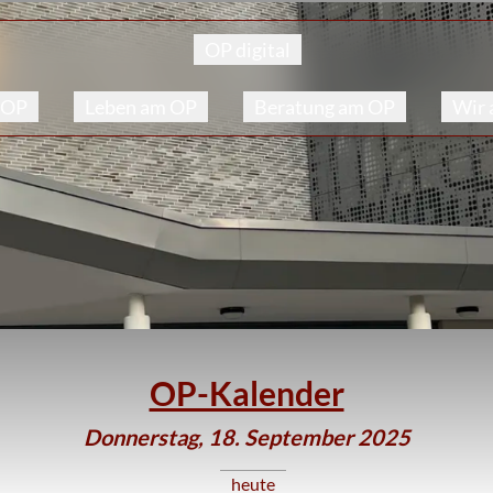
OP digital
 OP
Leben am OP
Beratung am OP
Wir
OP-Kalender
Donnerstag, 18. September 2025
heute