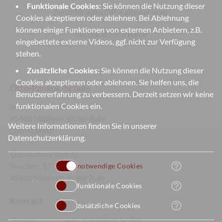
Funktionale Cookies:
Sie können die Nutzung dieser
herunterladen OP-Kalender (ical)
Cookies akzeptieren oder ablehnen. Bei Ablehnung
können einige Funktionen von externen Anbietern, z.B.
Zurück zur Startseite
eingebettete externe Videos, ggf. nicht zur Verfügung
stehen.
Zusätzliche Cookies:
Sie können die Nutzung dieser
Cookies akzeptieren oder ablehnen. Sie helfen uns, die
Otto-Pankok-Schule
Benutzererfahrung zu verbessern. Derzeit setzen wir keine
funktionalen Cookies ein.
Von-Bock-Str. 81
45468 Mülheim an der Ruhr
Weitere Informationen finden Sie in unserer
Deutschland
Datenschutzerklärung
.
Dependence
(Sek II):
help_outline
Bruchstr. 87
notwendige Cookies
45468 Mülheim an der Ruhr
help_outline
funktionale Cookies
Kontakt
help_outline
zusätzliche Cookies
Telefon:
+49 208 45539 60/80