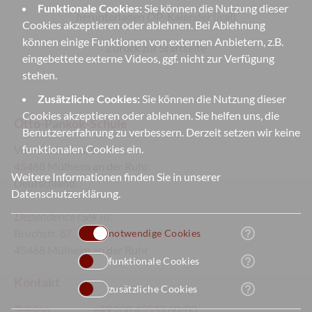
Funktionale Cookies:
Sie können die Nutzung dieser
herunterladen OP-Kalender (ical)
Cookies akzeptieren oder ablehnen. Bei Ablehnung
können einige Funktionen von externen Anbietern, z.B.
Zurück zur Startseite
eingebettete externe Videos, ggf. nicht zur Verfügung
stehen.
Zusätzliche Cookies:
Sie können die Nutzung dieser
Cookies akzeptieren oder ablehnen. Sie helfen uns, die
Otto-Pankok-Schule
Benutzererfahrung zu verbessern. Derzeit setzen wir keine
funktionalen Cookies ein.
Von-Bock-Str. 81
45468 Mülheim an der Ruhr
Weitere Informationen finden Sie in unserer
Deutschland
Datenschutzerklärung
.
Dependence
(Sek II):
help_outline
Bruchstr. 87
notwendige Cookies
45468 Mülheim an der Ruhr
help_outline
funktionale Cookies
Kontakt
help_outline
zusätzliche Cookies
Telefon:
+49 208 45539 60/80