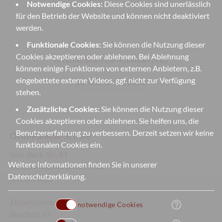
Notwendige Cookies:
Diese Cookies sind unerlässlich
für den Betrieb der Website und können nicht deaktiviert
werden.
Funktionale Cookies:
Sie können die Nutzung dieser
Cookies akzeptieren oder ablehnen. Bei Ablehnung
herunterladen OP-Kalender (ical)
können einige Funktionen von externen Anbietern, z.B.
eingebettete externe Videos, ggf. nicht zur Verfügung
Zurück zur Startseite
stehen.
Zusätzliche Cookies:
Sie können die Nutzung dieser
Cookies akzeptieren oder ablehnen. Sie helfen uns, die
Benutzererfahrung zu verbessern. Derzeit setzen wir keine
Otto-Pankok-Schule
funktionalen Cookies ein.
Von-Bock-Str. 81
Weitere Informationen finden Sie in unserer
45468 Mülheim an der Ruhr
Datenschutzerklärung
.
Deutschland
Dependence
(Sek II):
help_outline
notwendige Cookies
Bruchstr. 87