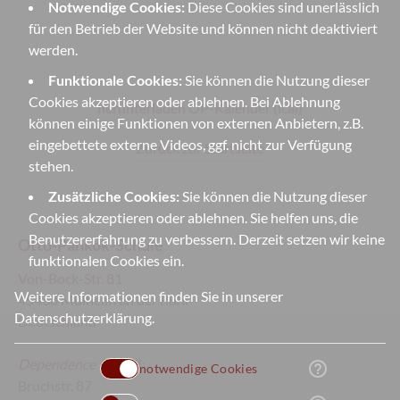
Notwendige Cookies:
Diese Cookies sind unerlässlich
für den Betrieb der Website und können nicht deaktiviert
werden.
Funktionale Cookies:
Sie können die Nutzung dieser
Cookies akzeptieren oder ablehnen. Bei Ablehnung
herunterladen OP-Kalender (ical)
können einige Funktionen von externen Anbietern, z.B.
eingebettete externe Videos, ggf. nicht zur Verfügung
Zurück zur Startseite
stehen.
Zusätzliche Cookies:
Sie können die Nutzung dieser
Cookies akzeptieren oder ablehnen. Sie helfen uns, die
Benutzererfahrung zu verbessern. Derzeit setzen wir keine
Otto-Pankok-Schule
funktionalen Cookies ein.
Von-Bock-Str. 81
Weitere Informationen finden Sie in unserer
45468 Mülheim an der Ruhr
Datenschutzerklärung
.
Deutschland
Dependence
(Sek II):
help_outline
notwendige Cookies
Bruchstr. 87