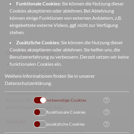
Funktionale Cookies:
Sie können die Nutzung dieser
herunterladen OP-Kalender (ical)
Cookies akzeptieren oder ablehnen. Bei Ablehnung
können einige Funktionen von externen Anbietern, z.B.
Zurück zur Startseite
eingebettete externe Videos, ggf. nicht zur Verfügung
stehen.
Zusätzliche Cookies:
Sie können die Nutzung dieser
Cookies akzeptieren oder ablehnen. Sie helfen uns, die
Otto-Pankok-Schule
Benutzererfahrung zu verbessern. Derzeit setzen wir keine
funktionalen Cookies ein.
Von-Bock-Str. 81
45468 Mülheim an der Ruhr
Weitere Informationen finden Sie in unserer
Deutschland
Datenschutzerklärung
.
Dependence
(Sek II):
help_outline
Bruchstr. 87
notwendige Cookies
45468 Mülheim an der Ruhr
help_outline
funktionale Cookies
Kontakt
help_outline
zusätzliche Cookies
Telefon:
+49 208 45539 60/80