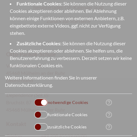
Funktionale Cookies:
Sie können die Nutzung dieser
herunterladen OP-Kalender (ical)
Cookies akzeptieren oder ablehnen. Bei Ablehnung
können einige Funktionen von externen Anbietern, z.B.
Zurück zur Startseite
eingebettete externe Videos, ggf. nicht zur Verfügung
stehen.
Zusätzliche Cookies:
Sie können die Nutzung dieser
Cookies akzeptieren oder ablehnen. Sie helfen uns, die
Otto-Pankok-Schule
Benutzererfahrung zu verbessern. Derzeit setzen wir keine
funktionalen Cookies ein.
Von-Bock-Str. 81
45468 Mülheim an der Ruhr
Weitere Informationen finden Sie in unserer
Deutschland
Datenschutzerklärung
.
Dependence
(Sek II):
help_outline
Bruchstr. 87
notwendige Cookies
45468 Mülheim an der Ruhr
help_outline
funktionale Cookies
Kontakt
help_outline
zusätzliche Cookies
Telefon:
+49 208 45539 60/80