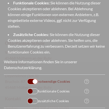
Funktionale Cookies:
Sie können die Nutzung dieser
herunterladen OP-Kalender (ical)
Cookies akzeptieren oder ablehnen. Bei Ablehnung
können einige Funktionen von externen Anbietern, z.B.
Zurück zur Startseite
eingebettete externe Videos, ggf. nicht zur Verfügung
stehen.
Zusätzliche Cookies:
Sie können die Nutzung dieser
Cookies akzeptieren oder ablehnen. Sie helfen uns, die
Otto-Pankok-Schule
Benutzererfahrung zu verbessern. Derzeit setzen wir keine
funktionalen Cookies ein.
Von-Bock-Str. 81
45468 Mülheim an der Ruhr
Weitere Informationen finden Sie in unserer
Deutschland
Datenschutzerklärung
.
Dependence
(Sek II):
help_outline
Bruchstr. 87
notwendige Cookies
45468 Mülheim an der Ruhr
help_outline
funktionale Cookies
Kontakt
help_outline
zusätzliche Cookies
Telefon:
+49 208 45539 60/80