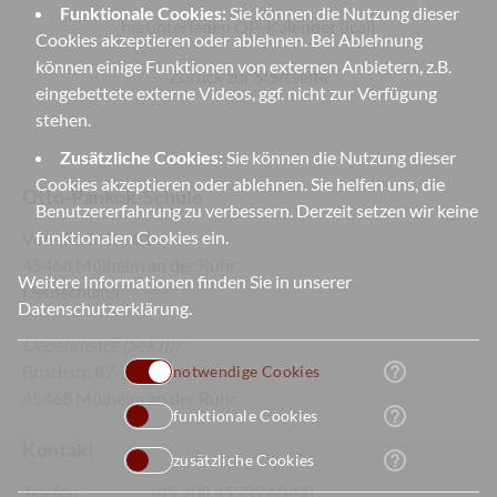
Funktionale Cookies:
Sie können die Nutzung dieser
herunterladen OP-Kalender (ical)
Cookies akzeptieren oder ablehnen. Bei Ablehnung
können einige Funktionen von externen Anbietern, z.B.
Zurück zur Startseite
eingebettete externe Videos, ggf. nicht zur Verfügung
stehen.
Zusätzliche Cookies:
Sie können die Nutzung dieser
Cookies akzeptieren oder ablehnen. Sie helfen uns, die
Otto-Pankok-Schule
Benutzererfahrung zu verbessern. Derzeit setzen wir keine
funktionalen Cookies ein.
Von-Bock-Str. 81
45468 Mülheim an der Ruhr
Weitere Informationen finden Sie in unserer
Deutschland
Datenschutzerklärung
.
Dependence
(Sek II):
help_outline
Bruchstr. 87
notwendige Cookies
45468 Mülheim an der Ruhr
help_outline
funktionale Cookies
Kontakt
help_outline
zusätzliche Cookies
Telefon:
+49 208 45539 60/80