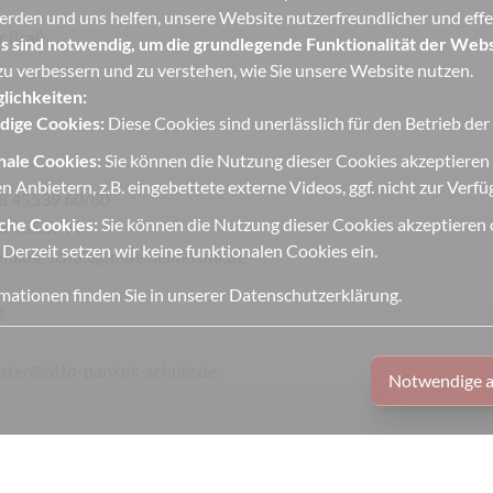
erden und uns helfen, unsere Website nutzerfreundlicher und effek
(ical)
s sind notwendig, um die grundlegende Funktionalität der Webs
u verbessern und zu verstehen, wie Sie unsere Website nutzen.
lichkeiten:
ige Cookies:
Diese Cookies sind unerlässlich für den Betrieb de
nale Cookies:
Sie können die Nutzung dieser Cookies akzeptieren
n Anbietern, z.B. eingebettete externe Videos, ggf. nicht zur Verf
8 45539 60/80
iche Cookies:
Sie können die Nutzung dieser Cookies akzeptieren o
8 45539 99
 Derzeit setzen wir keine funktionalen Cookies ein.
ankok-schule@muelheim-ruhr.de
mationen finden Sie in unserer
Datenschutzerklärung
.
8
ter@otto-pankok-schule.de
Notwendige a