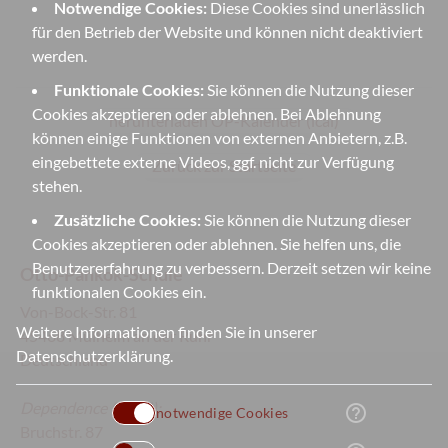
Notwendige Cookies:
Diese Cookies sind unerlässlich
für den Betrieb der Website und können nicht deaktiviert
werden.
Funktionale Cookies:
Sie können die Nutzung dieser
Cookies akzeptieren oder ablehnen. Bei Ablehnung
herunterladen OP-Kalender (ical)
können einige Funktionen von externen Anbietern, z.B.
eingebettete externe Videos, ggf. nicht zur Verfügung
Zurück zur Startseite
stehen.
Zusätzliche Cookies:
Sie können die Nutzung dieser
Cookies akzeptieren oder ablehnen. Sie helfen uns, die
Benutzererfahrung zu verbessern. Derzeit setzen wir keine
Otto-Pankok-Schule
funktionalen Cookies ein.
Von-Bock-Str. 81
Weitere Informationen finden Sie in unserer
45468 Mülheim an der Ruhr
Datenschutzerklärung
.
Deutschland
Dependence
(Sek II):
help_outline
notwendige Cookies
Bruchstr. 87