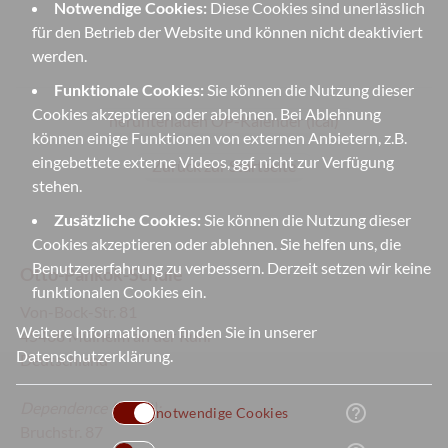
Notwendige Cookies:
Diese Cookies sind unerlässlich
für den Betrieb der Website und können nicht deaktiviert
werden.
Funktionale Cookies:
Sie können die Nutzung dieser
Cookies akzeptieren oder ablehnen. Bei Ablehnung
herunterladen OP-Kalender (ical)
können einige Funktionen von externen Anbietern, z.B.
eingebettete externe Videos, ggf. nicht zur Verfügung
Zurück zur Startseite
stehen.
Zusätzliche Cookies:
Sie können die Nutzung dieser
Cookies akzeptieren oder ablehnen. Sie helfen uns, die
Benutzererfahrung zu verbessern. Derzeit setzen wir keine
Otto-Pankok-Schule
funktionalen Cookies ein.
Von-Bock-Str. 81
Weitere Informationen finden Sie in unserer
45468 Mülheim an der Ruhr
Datenschutzerklärung
.
Deutschland
Dependence
(Sek II):
help_outline
notwendige Cookies
Bruchstr. 87