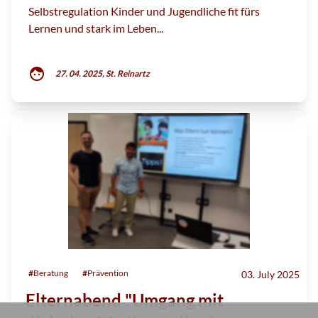
Selbstregulation Kinder und Jugendliche fit fürs
Lernen und stark im Leben...
face
27. 04. 2025, St. Reinartz
#
Beratung
#
Prävention
03. July 2025
Elternabend "Umgang mit