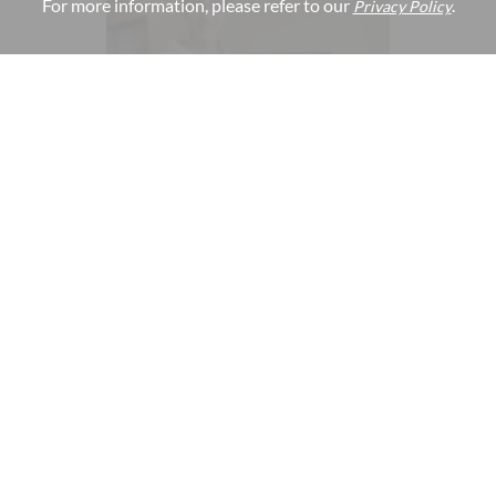
For more information, please refer to our
.
Privacy Policy
#
Kultur
#
Wettbewerbe
03. July 2025
Fernando Hort Silva gewinnt
Jugendpreis der Bürgerstiftung
🇩🇪
Die Bürgerstiftung Mülheim an der Ruhr hat
Fernando Hort Silva (10c) für seine hervorragenden
Leistungen in der Kategorie Geisteswissenschaften
ausgezeichnet. "Fernando Hort Silva konnte die Jury
besonders durch seine außergewöhnliche