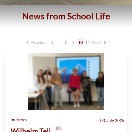
News from School Life
chevron_left
chevron_right
Previous
1
...
8
9
10
11
Next
#
Deutsch
03. July 2025
🇩🇪
Wilhelm Tell