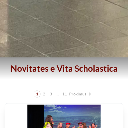
Novitates e Vita Scholastica
chevron_right
1
2
3
...
11
Proximus