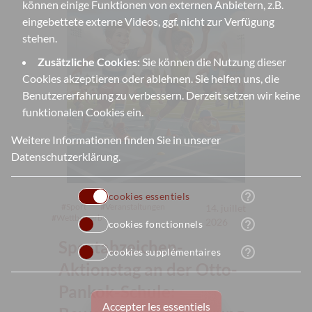
können einige Funktionen von externen Anbietern, z.B.
eingebettete externe Videos, ggf. nicht zur Verfügung
stehen.
Zusätzliche Cookies:
Sie können die Nutzung dieser
Cookies akzeptieren oder ablehnen. Sie helfen uns, die
Benutzererfahrung zu verbessern. Derzeit setzen wir keine
funktionalen Cookies ein.
Weitere Informationen finden Sie in unserer
Datenschutzerklärung
.
help_outline
cookies essentiels
#
Sport
#
Veranstaltungen
14. juillet
#
Wettbewerb
2026
help_outline
cookies fonctionnels
Sportabzeichen-
help_outline
cookies supplémentaires
Aktionstag an der Otto-
Pankok-Schule:
Accepter les essentiels