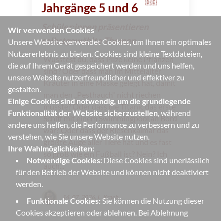
🇩🇪
Jahrgänge 5 und 6
Schüler:innen präsentieren
Wir verwenden Cookies
selbstgewählte Themen
Unsere Website verwendet Cookies, um Ihnen ein optimales
Nutzererlebnis zu bieten. Cookies sind kleine Textdateien,
Wusstest du, dass Pilze keine Pflanzen
die auf Ihrem Gerät gespeichert werden und uns helfen,
sind? Oder dass man im Mittelalter
unsere Website nutzerfreundlicher und effektiver zu
Kräuter in eine Maske gelegt hat, damit
gestalten.
man den „Pesthauch“ nicht riechen
Einige Cookies sind notwendig, um die grundlegende
musste? Oder dass die Titanic das erste
Funktionalität der Website sicherzustellen
, während
Schiff mit einem Swimmingpool an Bord
andere uns helfen, die Performance zu verbessern und zu
war? Oder dass der Riesenkalmar das
verstehen, wie Sie unsere Website nutzen.
größte Auge aller Tiere hat und es fast
Ihre Wahlmöglichkeiten:
so groß wie ein Fußball ist? Nein? Ich
Notwendige Cookies:
Diese Cookies sind unerlässlich
auch...
für den Betrieb der Website und können nicht deaktiviert
werden.
14. 07. 2026, L. Krach
Funktionale Cookies:
Sie können die Nutzung dieser
Cookies akzeptieren oder ablehnen. Bei Ablehnung