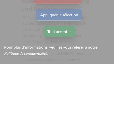
Bewegung, Begeisterung
🇩🇪
und Bestleistungen
Appliquer la sélection
Am Dienstag, den 30. Juni 2026 , fand
auf dem Sportplatz an der Südstraße
der diesjährige Sportabzeichen-
Tout accepter
Aktionstag der Otto-Pankok-Schule
statt. Organisiert wurde die
Pour plus d'informations, veuillez vous référer à notre
Veranstaltung von der Fachschaft Sport
.
unter der Leitung von Felix Blümmel , in
Politique de confidentialité
Kooperation mit dem Mülheimer
Sportbund e.V. und mit Unterstützung
durch den Landessportbund NRW (LSB
NRW) . Bei sommerlichen Bedingungen
traten rund 300 Schüler:innen aus...
14. 07. 2026, F. Blümmel