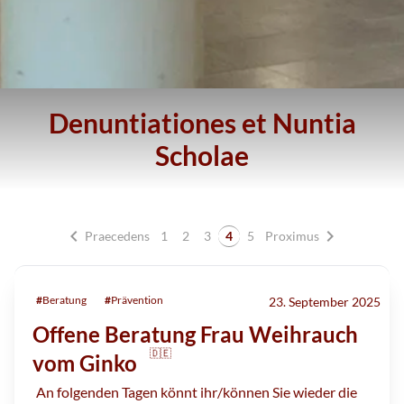
Denuntiationes et Nuntia
Scholae
chevron_left
chevron_right
Praecedens
1
2
3
4
5
Proximus
#
Beratung
#
Prävention
23. September 2025
Offene Beratung Frau Weihrauch
🇩🇪
vom Ginko
An folgenden Tagen könnt ihr/können Sie wieder die