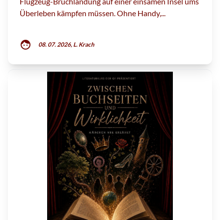
Flugzeug-Bruchlandung auf einer einsamen Insel ums
Überleben kämpfen müssen. Ohne Handy,...
face
08. 07. 2026, L. Krach