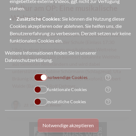
eingebettete externe Videos, ggf. nicht zur Verfügung
Kultur am OP: Eine musikalische
stehen.
🇩🇪
Weltreise
Zusätzliche Cookies:
Sie können die Nutzung dieser
Cookies akzeptieren oder ablehnen. Sie helfen uns, die
Im Rahmen der Veranstaltungsreihe Kultur am OP
Benutzererfahrung zu verbessern. Derzeit setzen wir keine
lädt die Otto-Pankok-Schule am 09. November 2025
funktionalen Cookies ein.
um 18 Uhr in das Forum der Schule (Einlass 17:30
Uhr) zu einer besonderen musikalischen Weltreise
Weitere Informationen finden Sie in unserer
ein. Die Sängerin Lille präsentiert bekannte Welthits
Datenschutzerklärung
.
aus beliebten Reiseländern und wird dabei
unterstützt von Sabine Schürmann (Schlagzeug), Uta
help_outline
notwendige Cookies
Bräunig (Querflöte, Alt- und Tenorsaxofon), Norbert
Walde (Bass) und Rolf Dehmer...
help_outline
funktionale Cookies
help_outline
zusätzliche Cookies
23. 10. 2025, U. Bender
Notwendige akzeptieren