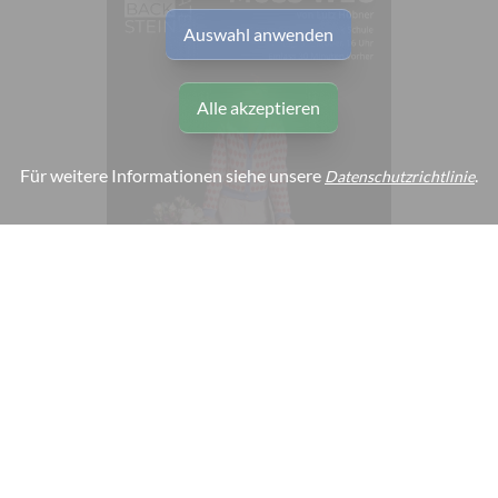
Auswahl anwenden
Alle akzeptieren
Für weitere Informationen siehe unsere
.
Datenschutzrichtlinie
#
Kultur
#
Theater
11. September 2025
Kultur am OP: Gastspiel des
Backstein-Theaters am
🇩🇪