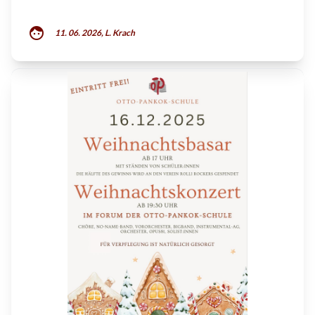
face
11. 06. 2026, L. Krach