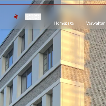
🇩🇪
Homepage
Verwaltun