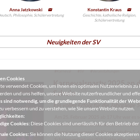
Anna Jatzkowski
Konstantin Kraus
email
email
eutsch, Philosophie, Schülervertretung
Geschichte, katholische Religion,
Schülervertretung
Neuigkeiten der SV
#
Karneval
#
SV
#
Veranstaltungen
en Cookies
Karnevalsparty 2025 an 
e verwendet Cookies, um Ihnen ein optimales Nutzererlebnis zu bi
🇩🇪
Schule
erden und uns helfen, unsere Website nutzerfreundlicher und effek
s sind notwendig, um die grundlegende Funktionalität der Webs
Ein voller Erfolg für die Jahrgänge 5 
u verbessern und zu verstehen, wie Sie unsere Website nutzen.
lichkeiten:
Am 25. Februar 2025 ab 17 Uhr war es s
ige Cookies:
Diese Cookies sind unerlässlich für den Betrieb de
Pankok-Schule verwandelte sich in eine
Eingeladen waren die Klassenstufen 5, 6
nale Cookies:
Sie können die Nutzung dieser Cookies akzeptieren
Schülervertretung (SV) hatte alles geg