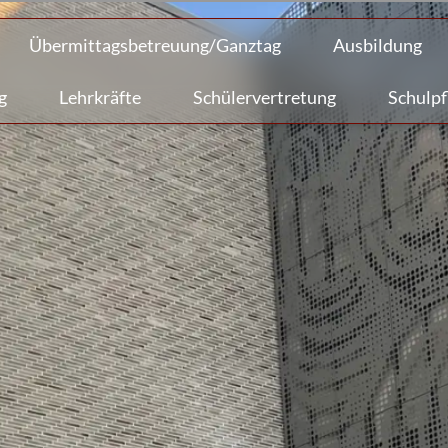
Übermittagsbetreuung/Ganztag
Ausbildung
g
Lehrkräfte
Schülervertretung
Schulpf