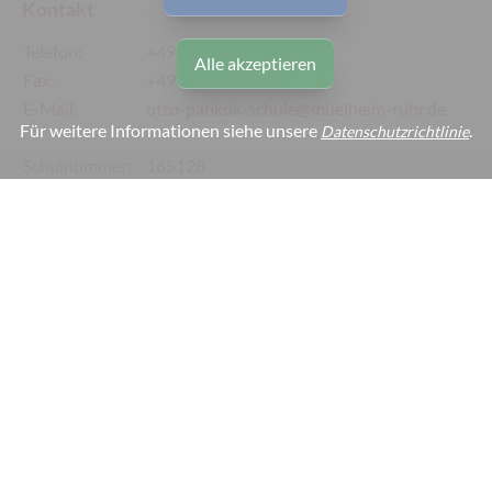
Kontakt
Telefon:
+49 208 45539 60/80
Alle akzeptieren
Fax:
+49 208 45539 99
E-Mail:
otto-pankok-schule@muelheim-ruhr.de
Für weitere Informationen siehe unsere
.
Datenschutzrichtlinie
Schulnummer:
165128
Webmaster:
webmaster@otto-pankok-schule.de
Links
Impressum
Datenschutz
Barrierefreiheit
Cookie-Einstellungen
Copyright © 2026 by C. Lomann