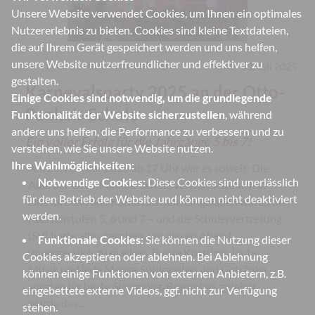
Unsere Website verwendet Cookies, um Ihnen ein optimales
Nutzererlebnis zu bieten. Cookies sind kleine Textdateien,
die auf Ihrem Gerät gespeichert werden und uns helfen,
unsere Website nutzerfreundlicher und effektiver zu
#
Karneval
#
SV
#
Veranstaltungen
03. Juli 2025
gestalten.
Karnevalsparty 2025 an der Otto-
Einige Cookies sind notwendig, um die grundlegende
🇩🇪
Pankok-Schule
Funktionalität der Website sicherzustellen
, während
andere uns helfen, die Performance zu verbessern und zu
Ein voller Erfolg für die Jahrgänge 5 bis 7!
verstehen, wie Sie unsere Website nutzen.
Ihre Wahlmöglichkeiten:
Am 25. Februar 2025 ab 17 Uhr war es soweit: Die
Notwendige Cookies:
Diese Cookies sind unerlässlich
Aula der Otto-Pankok-Schule verwandelte sich in
für den Betrieb der Website und können nicht deaktiviert
eine farbenfrohe Karnevalswelt. Eingeladen waren die
werden.
Klassenstufen 5, 6 und 7 – und die Schülervertretung
(SV) hatte alles gegeben, um diesen Abend
Funktionale Cookies:
Sie können die Nutzung dieser
unvergesslich zu machen. Bunte Kostüme, laute
Cookies akzeptieren oder ablehnen. Bei Ablehnung
Musik und jede Menge Süßigkeiten und Getränke
können einige Funktionen von externen Anbietern, z.B.
sorgten für beste Stimmung. Besonders gefeiert
eingebettete externe Videos, ggf. nicht zur Verfügung
wurde das...
stehen.