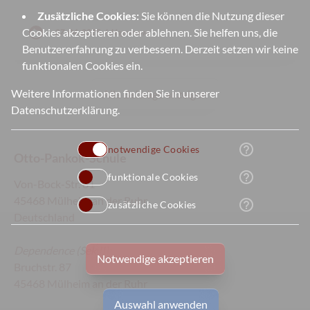
Zusätzliche Cookies:
Sie können die Nutzung dieser
face
Cookies akzeptieren oder ablehnen. Sie helfen uns, die
27. 04. 2025, J. Hagemann
Benutzererfahrung zu verbessern. Derzeit setzen wir keine
funktionalen Cookies ein.
Weitere Informationen finden Sie in unserer
Alle Beiträge anzeigen
Datenschutzerklärung
.
help_outline
notwendige Cookies
Otto-Pankok-Schule
help_outline
funktionale Cookies
Von-Bock-Str. 81
45468 Mülheim an der Ruhr
help_outline
zusätzliche Cookies
Deutschland
Dependence
(Sek II):
Notwendige akzeptieren
Bruchstr. 87
45468 Mülheim an der Ruhr
Auswahl anwenden