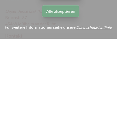
Dependence
(Sek II):
Alle akzeptieren
Bruchstr. 87
45468 Mülheim an der Ruhr
Für weitere Informationen siehe unsere
.
Datenschutzrichtlinie
Kontakt
Telefon:
+49 208 45539 60/80
Fax:
+49 208 45539 99
E-Mail:
otto-pankok-schule@muelheim-ruhr.de
Schulnummer:
165128
Webmaster:
webmaster@otto-pankok-schule.de
Links
Impressum
Datenschutz