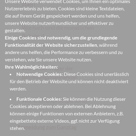
Unsere Website verwendet Cookies, um Ihnen ein optimales
statt?
Nutzererlebnis zu bieten. Cookies sind kleine Textdateien,
die auf Ihrem Gerät gespeichert werden und uns helfen,
unsere Website nutzerfreundlicher und effektiver zu
Wie hoch sind die monatlichen
gestalten.
Beiträge?
Einige Cookies sind notwendig, um die grundlegende
Funktionalität der Website sicherzustellen
, während
andere uns helfen, die Performance zu verbessern und zu
verstehen, wie Sie unsere Website nutzen.
Ihre Wahlmöglichkeiten:
Wer ist der Träger der
Notwendige Cookies:
Diese Cookies sind unerlässlich
Betreuungsmaßnahme?
für den Betrieb der Website und können nicht deaktiviert
werden.
Funktionale Cookies:
Sie können die Nutzung dieser
Wer sind Ansprechpersonen?
Cookies akzeptieren oder ablehnen. Bei Ablehnung
können einige Funktionen von externen Anbietern, z.B.
eingebettete externe Videos, ggf. nicht zur Verfügung
Anmeldung zum Ganztag
stehen.