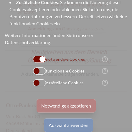
Zusätzliche Cookies:
Sie können die Nutzung dieser
Hier finden Sie das Anmeldeformular für den
Cookies akzeptieren oder ablehnen. Sie helfen uns, die
Ganztag:
Benutzererfahrung zu verbessern. Derzeit setzen wir keine
funktionalen Cookies ein.
Anmeldung zum Ganztag
(PDF, 255,5 KB)
Weitere Informationen finden Sie in unserer
Datenschutzerklärung
.
Neuigkeiten aus dem Bereich
help_outline
Übermittagsbetreuung/Ganztag
notwendige Cookies
help_outline
funktionale Cookies
Aktuell sind keine Beiträge vorhanden.
help_outline
zusätzliche Cookies
Otto-Pankok-Schule
Notwendige akzeptieren
Von-Bock-Str. 81
45468 Mülheim an der Ruhr
Auswahl anwenden
Deutschland