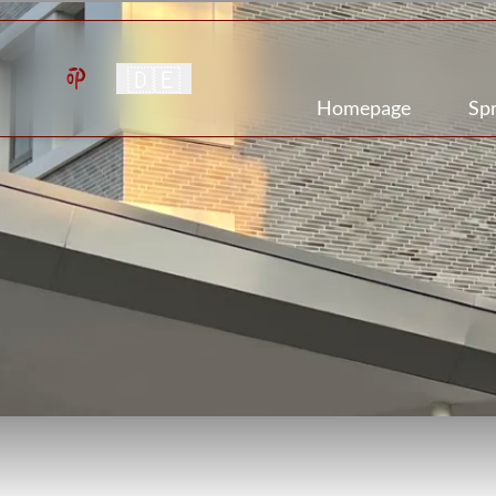
🇩🇪
Homepage
Sp