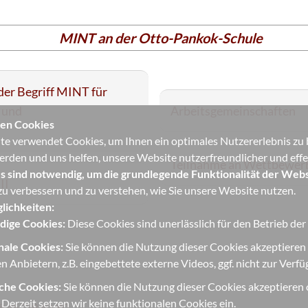
MINT an der Otto-Pankok-Schule
der Begriff MINT für
- und
Arbeitsgemeinschaften
en Cookies
e verwendet Cookies, um Ihnen ein optimales Nutzererlebnis zu bi
erden und uns helfen, unsere Website nutzerfreundlicher und effek
Teilnahme an Wettbewer
s sind notwendig, um die grundlegende Funktionalität der Webs
II
u verbessern und zu verstehen, wie Sie unsere Website nutzen.
lichkeiten:
ige Cookies:
Diese Cookies sind unerlässlich für den Betrieb de
nale Cookies:
Sie können die Nutzung dieser Cookies akzeptieren
n Anbietern, z.B. eingebettete externe Videos, ggf. nicht zur Verf
iche Cookies:
Sie können die Nutzung dieser Cookies akzeptieren o
 Derzeit setzen wir keine funktionalen Cookies ein.
8 45539 60/80