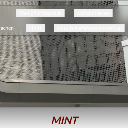
Wahlpflicht­bereich
weitere Fächer
rachen
MINT
Gesellschafts­wissenschaften
MINT