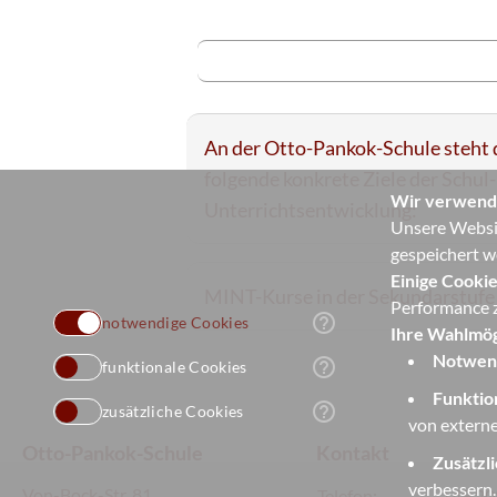
An der Otto-Pankok-Schule steht 
folgende konkrete Ziele der Schul
Wir verwend
Unterrichtsentwicklung:
Unsere Websit
gespeichert w
Einige Cookie
MINT-Kurse in der Sekundarstufe 
Performance z
help_outline
notwendige Cookies
Ihre Wahlmög
Notwend
help_outline
funktionale Cookies
Funktio
help_outline
zusätzliche Cookies
von externe
Otto-Pankok-Schule
Kontakt
Zusätzl
verbessern.
Von-Bock-Str. 81
Telefon:
+49 20