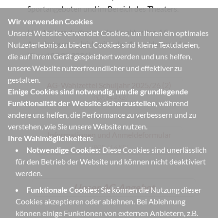
Sportangeboten und im Bereich des Theaters.
Wir verwenden Cookies
Hier findest du/finden Sie die aktuellen AG-
Unsere Website verwendet Cookies, um Ihnen ein optimales
Angebote und gleichzeitig das Anmeldeformular
Nutzererlebnis zu bieten. Cookies sind kleine Textdateien,
(Stand 02.03.2026):
die auf Ihrem Gerät gespeichert werden und uns helfen,
unsere Website nutzerfreundlicher und effektiver zu
gestalten.
AG-Wahlzettel Schuljahr 2025/26 (2)
Einige Cookies sind notwendig, um die grundlegende
(PDF, 84,4 KB)
Funktionalität der Website sicherzustellen
, während
andere uns helfen, die Performance zu verbessern und zu
verstehen, wie Sie unsere Website nutzen.
Informationen und Anmeldeformular
Ihre Wahlmöglichkeiten:
(PDF, 61,6 KB)
Notwendige Cookies:
Diese Cookies sind unerlässlich
für den Betrieb der Website und können nicht deaktiviert
werden.
Unser AG-Angebot
Funktionale Cookies:
Sie können die Nutzung dieser
Cookies akzeptieren oder ablehnen. Bei Ablehnung
können einige Funktionen von externen Anbietern, z.B.