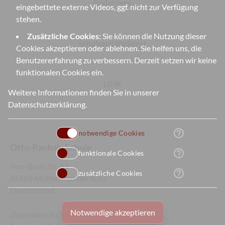
Ruderriege
eingebettete externe Videos, ggf. nicht zur Verfügung
stehen.
Zusätzliche Cookies:
Sie können die Nutzung dieser
Schulsanitätsdienst
Cookies akzeptieren oder ablehnen. Sie helfen uns, die
Benutzererfahrung zu verbessern. Derzeit setzen wir keine
funktionalen Cookies ein.
LINK
Weitere Informationen finden Sie in unserer
Datenschutzerklärung
.
help_outline
notwendige Cookies
Otto-Pankok-Schule
help_outline
funktionale Cookies
Von-Bock-Str. 81
help_outline
zusätzliche Cookies
45468 Mülheim an der Ruhr
Deutschland
Notwendige akzeptieren
Dependence
(Sek II):