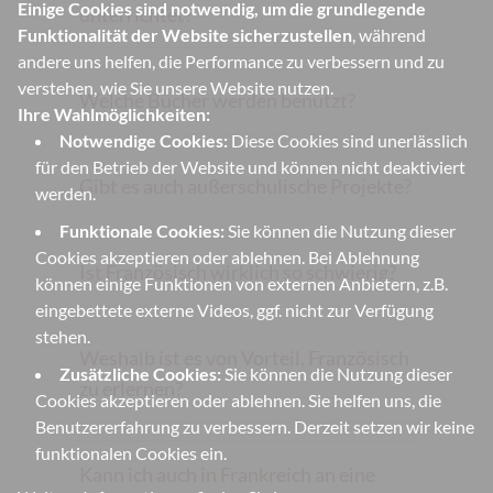
Einige Cookies sind notwendig, um die grundlegende
unterrichtet?
Funktionalität der Website sicherzustellen
, während
andere uns helfen, die Performance zu verbessern und zu
verstehen, wie Sie unsere Website nutzen.
Welche Bücher werden benutzt?
Ihre Wahlmöglichkeiten:
Notwendige Cookies:
Diese Cookies sind unerlässlich
für den Betrieb der Website und können nicht deaktiviert
Gibt es auch außerschulische Projekte?
werden.
Funktionale Cookies:
Sie können die Nutzung dieser
Cookies akzeptieren oder ablehnen. Bei Ablehnung
Ist Französisch wirklich so schwierig?
können einige Funktionen von externen Anbietern, z.B.
eingebettete externe Videos, ggf. nicht zur Verfügung
stehen.
Weshalb ist es von Vorteil, Französisch
Zusätzliche Cookies:
Sie können die Nutzung dieser
zu erlernen?
Cookies akzeptieren oder ablehnen. Sie helfen uns, die
Benutzererfahrung zu verbessern. Derzeit setzen wir keine
funktionalen Cookies ein.
Kann ich auch in Frankreich an eine