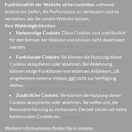
zugewiesenen
Funktionalität der Website sicherzustellen
, während
Praxissemesterstudierenden,
andere uns helfen, die Performance zu verbessern und zu
Lehramtsanwärterinnen und
verstehen, wie Sie unsere Website nutzen.
Lehramtsanwärtern sowie neu
Ihre Wahlmöglichkeiten:
eingestellten Kolleginnen und Kollegen
Notwendige Cookies:
Diese Cookies sind unerlässlich
für Fragen und Anliegen vorab zur
für den Betrieb der Website und können nicht deaktiviert
Verfügung. In jedem Fall werden wir uns
werden.
bei Ihnen aber auch im Vorfeld melden.
Funktionale Cookies:
Sie können die Nutzung dieser
Cookies akzeptieren oder ablehnen. Bei Ablehnung
Wir sind gespannt auf alle neuen
können einige Funktionen von externen Anbietern, z.B.
Teammitglieder der Schulgemeinde
eingebettete externe Videos, ggf. nicht zur Verfügung
sowie auf jeden neuen Ausbildungs- und
stehen.
Einstellungsjahrgang und freuen uns auf
Zusätzliche Cookies:
Sie können die Nutzung dieser
die produktive Zusammenarbeit.
Cookies akzeptieren oder ablehnen. Sie helfen uns, die
Benutzererfahrung zu verbessern. Derzeit setzen wir keine
funktionalen Cookies ein.
Die Ausbildungsbeauftragten
Weitere Informationen finden Sie in unserer