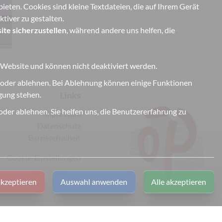
eten. Cookies sind kleine Textdateien, die auf Ihrem Gerät
tiver zu gestalten.
ite sicherzustellen
, während andere uns helfen, die
r Website und können nicht deaktiviert werden.
 oder ablehnen. Bei Ablehnung können einige Funktionen
Links
ügung stehen.
der ablehnen. Sie helfen uns, die Benutzererfahrung zu
Impressum
Datenschutz
Barrierefreiheit
Cookie-Einstellungen
kzeptieren
Auswahl anwenden
Alle akzeptieren
Copyright © 2026 by C. Lomann