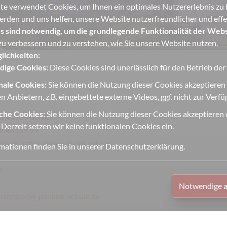
e verwendet Cookies, um Ihnen ein optimales Nutzererlebnis zu bi
erden und uns helfen, unsere Website nutzerfreundlicher und effek
s sind notwendig, um die grundlegende Funktionalität der Webs
u verbessern und zu verstehen, wie Sie unsere Website nutzen.
lichkeiten:
ige Cookies:
Diese Cookies sind unerlässlich für den Betrieb de
nale Cookies:
Sie können die Nutzung dieser Cookies akzeptieren
n Anbietern, z.B. eingebettete externe Videos, ggf. nicht zur Verf
iche Cookies:
Sie können die Nutzung dieser Cookies akzeptieren o
8 45539 60/80
 Derzeit setzen wir keine funktionalen Cookies ein.
8 45539 99
ankok-schule@muelheim-ruhr.de
mationen finden Sie in unserer
Datenschutzerklärung
.
8
Notwendige a
ter@otto-pankok-schule.de