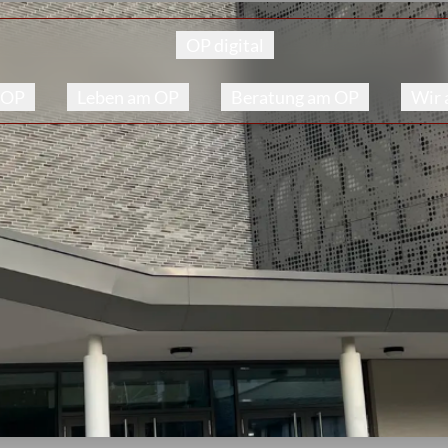
OP digital
 OP
Leben am OP
Beratung am OP
Wir