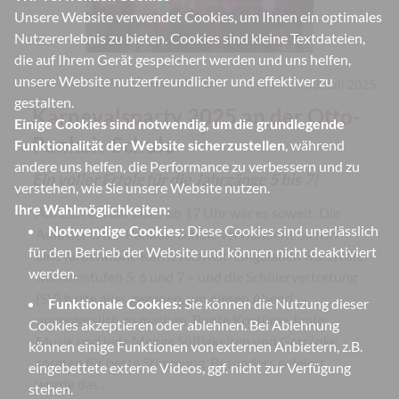
Unsere Website verwendet Cookies, um Ihnen ein optimales
Nutzererlebnis zu bieten. Cookies sind kleine Textdateien,
die auf Ihrem Gerät gespeichert werden und uns helfen,
unsere Website nutzerfreundlicher und effektiver zu
#
Karneval
#
SV
#
Veranstaltungen
03. Juli 2025
gestalten.
Karnevalsparty 2025 an der Otto-
Einige Cookies sind notwendig, um die grundlegende
🇩🇪
Pankok-Schule
Funktionalität der Website sicherzustellen
, während
andere uns helfen, die Performance zu verbessern und zu
Ein voller Erfolg für die Jahrgänge 5 bis 7!
verstehen, wie Sie unsere Website nutzen.
Ihre Wahlmöglichkeiten:
Am 25. Februar 2025 ab 17 Uhr war es soweit: Die
Notwendige Cookies:
Diese Cookies sind unerlässlich
Aula der Otto-Pankok-Schule verwandelte sich in
für den Betrieb der Website und können nicht deaktiviert
eine farbenfrohe Karnevalswelt. Eingeladen waren die
werden.
Klassenstufen 5, 6 und 7 – und die Schülervertretung
(SV) hatte alles gegeben, um diesen Abend
Funktionale Cookies:
Sie können die Nutzung dieser
unvergesslich zu machen. Bunte Kostüme, laute
Cookies akzeptieren oder ablehnen. Bei Ablehnung
Musik und jede Menge Süßigkeiten und Getränke
können einige Funktionen von externen Anbietern, z.B.
sorgten für beste Stimmung. Besonders gefeiert
eingebettete externe Videos, ggf. nicht zur Verfügung
wurde das...
stehen.