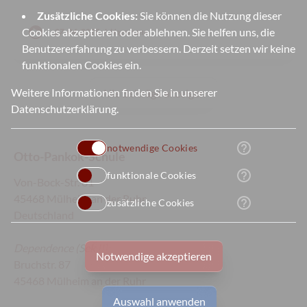
Zusätzliche Cookies:
Sie können die Nutzung dieser
face
Cookies akzeptieren oder ablehnen. Sie helfen uns, die
27. 04. 2025, J. Hagemann
Benutzererfahrung zu verbessern. Derzeit setzen wir keine
funktionalen Cookies ein.
Weitere Informationen finden Sie in unserer
Alle Beiträge anzeigen
Datenschutzerklärung
.
help_outline
notwendige Cookies
Otto-Pankok-Schule
help_outline
funktionale Cookies
Von-Bock-Str. 81
45468 Mülheim an der Ruhr
help_outline
zusätzliche Cookies
Deutschland
Dependence
(Sek II):
Notwendige akzeptieren
Bruchstr. 87
45468 Mülheim an der Ruhr
Auswahl anwenden