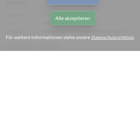
Kontakt
Telefon:
+49 208 45539 60/80
Alle akzeptieren
Fax:
+49 208 45539 99
E-Mail:
otto-pankok-schule@muelheim-ruhr.de
Für weitere Informationen siehe unsere
.
Datenschutzrichtlinie
Schulnummer:
165128
Webmaster:
webmaster@otto-pankok-schule.de
Links
Impressum
Datenschutz
Barrierefreiheit
Cookie-Einstellungen
Copyright © 2026 by C. Lomann