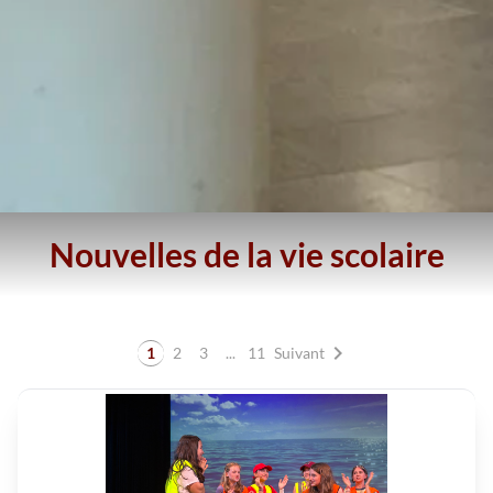
Nouvelles de la vie scolaire
chevron_right
1
2
3
...
11
Suivant