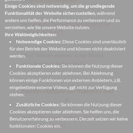
Zeugnisnoten vergeben?
Einige Cookies sind notwendig, um die grundlegende
Funktionalität der Website sicherzustellen
, während
andere uns helfen, die Performance zu verbessern und zu
Was sind die theoretischen Ansätze für
verstehen, wie Sie unsere Website nutzen.
"Wissen erleben"?
Ihre Wahlmöglichkeiten:
Notwendige Cookies:
Diese Cookies sind unerlässlich
für den Betrieb der Website und können nicht deaktiviert
Wird "Wissen erleben" in der Mittel-
werden.
und Oberstufe fortgesetzt?
Funktionale Cookies:
Sie können die Nutzung dieser
Cookies akzeptieren oder ablehnen. Bei Ablehnung
können einige Funktionen von externen Anbietern, z.B.
eingebettete externe Videos, ggf. nicht zur Verfügung
Zweites Halbjahr der Klassen 5 und
stehen.
6
Zusätzliche Cookies:
Sie können die Nutzung dieser
Cookies akzeptieren oder ablehnen. Sie helfen uns, die
Welche Themen werden in Wissen
Benutzererfahrung zu verbessern. Derzeit setzen wir keine
erleben behandelt?
funktionalen Cookies ein.