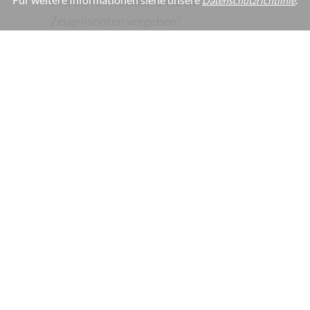
Werden in "Wissen erleben"
Datenschutzrichtlinie
Zeugnisnoten vergeben?
Was sind die theoretischen Ansätze für
"Wissen erleben"?
Wird "Wissen erleben" in der Mittel-
und Oberstufe fortgesetzt?
Wann werden die Ergebnisse aus
"Wissen erleben" präsentiert?