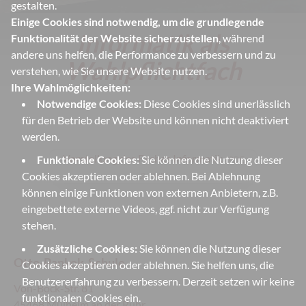
gestalten.
Einige Cookies sind notwendig, um die grundlegende
Informatik als
Funktionalität der Website sicherzustellen
, während
andere uns helfen, die Performance zu verbessern und zu
Wahlpflichtfach
verstehen, wie Sie unsere Website nutzen.
Ihre Wahlmöglichkeiten:
Notwendige Cookies:
Diese Cookies sind unerlässlich
für den Betrieb der Website und können nicht deaktiviert
werden.
Vorstellung des Faches Informatik
Funktionale Cookies:
Sie können die Nutzung dieser
(PDF,
Cookies akzeptieren oder ablehnen. Bei Ablehnung
2,7 MB)
können einige Funktionen von externen Anbietern, z.B.
eingebettete externe Videos, ggf. nicht zur Verfügung
stehen.
Zusätzliche Cookies:
Sie können die Nutzung dieser
Otto-Pankok-Schule
Cookies akzeptieren oder ablehnen. Sie helfen uns, die
Benutzererfahrung zu verbessern. Derzeit setzen wir keine
Von-Bock-Str. 81
funktionalen Cookies ein.
45468 Mülheim an der Ruhr