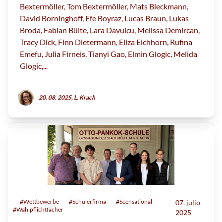
Bextermöller, Tom Bextermöller, Mats Bleckmann,
David Borninghoff, Efe Boyraz, Lucas Braun, Lukas
Broda, Fabian Bülte, Lara Davulcu, Melissa Demircan,
Tracy Dick, Finn Dietermann, Eliza Eichhorn, Rufina
Emefu, Julia Firneis, Tianyi Gao, Elmin Glogic, Melida
Glogic,...
20. 08. 2025, L. Krach
#
Wettbewerbe
#
Schülerfirma
#
Scensational
07. julio
#
Wahlpflichtfächer
2025