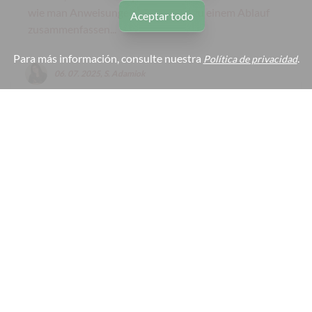
wie man Anweisungen kürzen und zu einem Ablauf
Aceptar todo
zusammenfassen...
Para más información, consulte nuestra
.
Política de privacidad
06. 07. 2025, S. Adamiok
#
Nachhaltigkeit
#
Projektarbeit
#
Erdkunde
05. julio 2025
🇩🇪
Video
Projekte Jahrgang 8
Themenbereich: Klimaschutz,
Ressourcenverbrauch, Nachhaltigkeit
Die Klassen 8a und 8b haben sich in den letzten
Stunden vor den Sommerferien mit selbstständig
gewählten Themen zum Bereich "Klimaschutz,
Ressourcenverbrauch, Nachhaltigkeit" beschäftigt. Es
sind interessante Videos, Plakate und Präsentationen