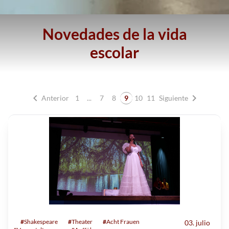
Novedades de la vida
escolar
chevron_left
chevron_right
Anterior
1
...
7
8
9
10
11
Siguiente
#
Shakespeare
#
Theater
#
Acht Frauen
03. julio