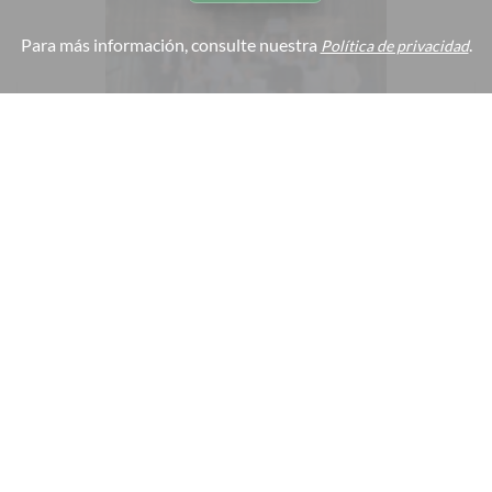
Para más información, consulte nuestra
.
Política de privacidad
#
Wettbewerbe
#
Schülerfirma
#
Scensational
03. julio 2025
Beste Schülerfirma NRWs kommt
🇩🇪
Audio
aus Mülheim!
Großer Erfolg für die Otto-Pankok-Schule: Die
Schülerfirma Scensational hat den ersten Platz beim
renommierten IW Junior Wettbewerb als beste
Schülerfirma Nordrhein-Westfalens gewonnen! Mit
ihrem kreativen Geschäftskonzept rund um
handgemachte, nachhaltige Duftsäckchen konnte