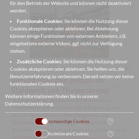
für den Betrieb der Website und können nicht deaktiviert
werden.
Funktionale Cookies:
Sie können die Nutzung dieser
Cookies akzeptieren oder ablehnen. Bei Ablehnung
können einige Funktionen von externen Anbietern, z.B.
eingebettete externe Videos, ggf. nicht zur Verfügung
stehen.
Zusätzliche Cookies:
Sie können die Nutzung dieser
Cookies akzeptieren oder ablehnen. Sie helfen uns, die
#
Erdkunde
#
Chemie
#
Exkursionen
03. Juli 2025
Benutzererfahrung zu verbessern. Derzeit setzen wir keine
Bericht über den Besuch im
funktionalen Cookies ein.
🇩🇪
Stahlwerk von Thyssenkrupp
Weitere Informationen finden Sie in unserer
Am Dienstag vor den Weihnachtsferien hatten
Datenschutzerklärung
.
Schülerinnen und Schüler der Q2 in Begleitung von
Frau Dr. Braun die einmalige Gelegenheit, das
help_outline
notwendige Cookies
Stahlwerk von Thyssenkrupp zu besuchen. Diese
Exkursion – organisiert von den Fachschaften Chemie
help_outline
funktionale Cookies
und Erdkunde – bot den Schülerinnen und Schülern