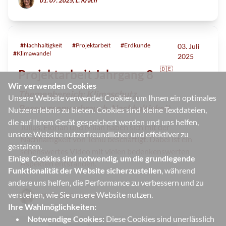
01. 07. 2025, L. Krach
#
Nachhaltigkeit
#
Projektarbeit
#
Erdkunde
03. Juli
#
Klimawandel
2025
🇩🇪
Projektarbeit Jahrgang 8
Wir verwenden Cookies
Themenbereich: Klimaschutz,
Unsere Website verwendet Cookies, um Ihnen ein optimales
Ressourcenverbrauch, Nachhaltigkeit
Nutzererlebnis zu bieten. Cookies sind kleine Textdateien,
die auf Ihrem Gerät gespeichert werden und uns helfen,
Julius, Florian und Milan haben sich mit der
unsere Website nutzerfreundlicher und effektiver zu
Nachhaltigkeit von Temu beschäftigt. Dabei ist ein
gestalten.
sehenswertes Video mit vielen bedenkenswerten
Einige Cookies sind notwendig, um die grundlegende
Aspekten entstanden.
Funktionalität der Website sicherzustellen
, während
andere uns helfen, die Performance zu verbessern und zu
verstehen, wie Sie unsere Website nutzen.
01. 07. 2025, L. Krach
Ihre Wahlmöglichkeiten:
Notwendige Cookies:
Diese Cookies sind unerlässlich