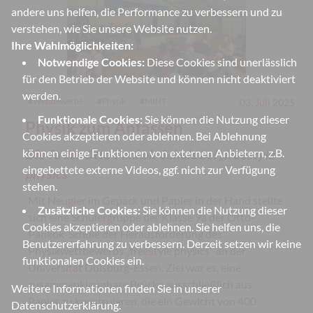
andere uns helfen, die Performance zu verbessern und zu
verstehen, wie Sie unsere Website nutzen.
Ihre Wahlmöglichkeiten:
Notwendige Cookies:
Diese Cookies sind unerlässlich
für den Betrieb der Website und können nicht deaktiviert
werden.
#
Wettbewerbe
#
Physik
#
MINT
03. Juli 2025
Funktionale Cookies:
Sie können die Nutzung dieser
🇩🇪
Physik zum Anfassen
Cookies akzeptieren oder ablehnen. Bei Ablehnung
können einige Funktionen von externen Anbietern, z.B.
Die 9a der Otto-Pankok-Schule bei „freestyle
eingebettete externe Videos, ggf. nicht zur Verfügung
physics“
stehen.
Mit Neugier im Gepäck und Papier in der Hand stellte
Zusätzliche Cookies:
Sie können die Nutzung dieser
sich eine Schülergruppe der Klasse 9a der Otto-
Cookies akzeptieren oder ablehnen. Sie helfen uns, die
Pankok-Schule der Herausforderung des
Benutzererfahrung zu verbessern. Derzeit setzen wir keine
Physikwettbewerbs „freestyle physics“ an der
funktionalen Cookies ein.
Universität Duisburg-Essen. Ziel war es, eine
zusammenklappbare Brücke ausschließlich aus
Weitere Informationen finden Sie in unserer
Papier zu konstruieren, die ein Gewicht von 400
Datenschutzerklärung
.