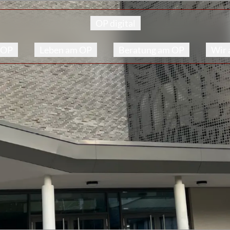
OP digital
 OP
Leben am OP
Beratung am OP
Wir