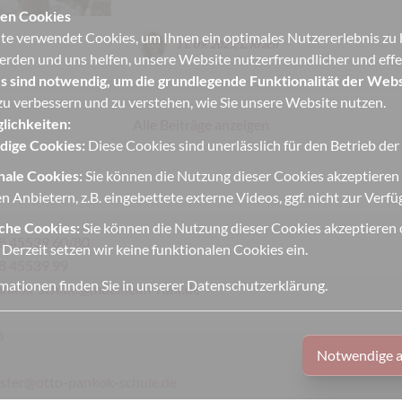
en Cookies
e verwendet Cookies, um Ihnen ein optimales Nutzererlebnis zu bi
11. 09. 2025, L. Krach
erden und uns helfen, unsere Website nutzerfreundlicher und effek
s sind notwendig, um die grundlegende Funktionalität der Webs
u verbessern und zu verstehen, wie Sie unsere Website nutzen.
lichkeiten:
Alle Beiträge anzeigen
ige Cookies:
Diese Cookies sind unerlässlich für den Betrieb de
nale Cookies:
Sie können die Nutzung dieser Cookies akzeptieren
n Anbietern, z.B. eingebettete externe Videos, ggf. nicht zur Verf
iche Cookies:
Sie können die Nutzung dieser Cookies akzeptieren o
8 45539 60/80
 Derzeit setzen wir keine funktionalen Cookies ein.
8 45539 99
mationen finden Sie in unserer
Datenschutzerklärung
.
ankok-schule@muelheim-ruhr.de
8
Notwendige a
ter@otto-pankok-schule.de