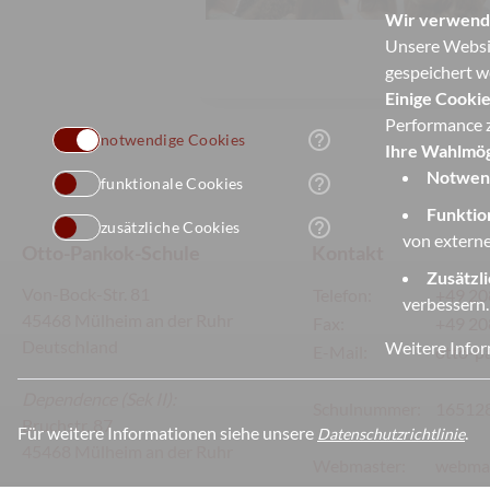
Wir verwend
Unsere Websit
gespeichert w
Einige Cookie
Performance z
help_outline
notwendige Cookies
Ihre Wahlmög
Notwend
help_outline
funktionale Cookies
Funktio
help_outline
zusätzliche Cookies
von externe
Otto-Pankok-Schule
Kontakt
Zusätzl
Von-Bock-Str. 81
Telefon:
+49 20
verbessern.
45468 Mülheim an der Ruhr
Fax:
+49 20
Deutschland
Weitere Infor
E-Mail:
otto-p
Dependence
(Sek II):
Schulnummer:
16512
Bruchstr. 87
Für weitere Informationen siehe unsere
.
Datenschutzrichtlinie
45468 Mülheim an der Ruhr
Webmaster:
webmas