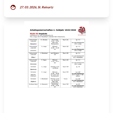
face
27. 03. 2026, St. Reinartz