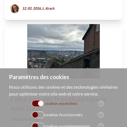
12. 02. 2026, L. Krach
Paramètres des cookies
Nous utilisons des cookies et des technologies similaires
#
Französisch
#
Exkursionen
12. février 2026
pour optimiser notre site web et notre service.
Exkursion der Französischkurse
help_outline
cookies essentiels
🇩🇪
nach Liège
help_outline
cookies fonctionnels
Tagesausflug
help_outline
cookies supplémentaires