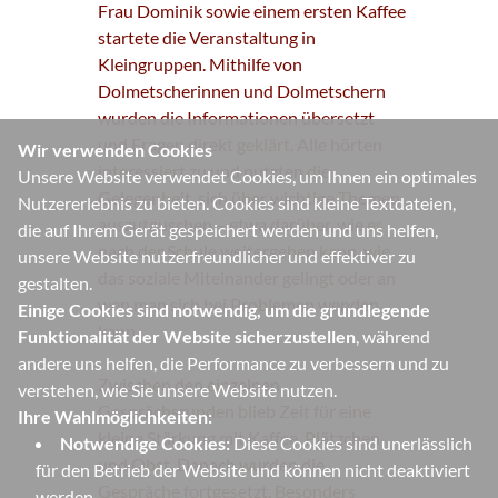
Frau Dominik sowie einem ersten Kaffee
startete die Veranstaltung in
Kleingruppen. Mithilfe von
Dolmetscherinnen und Dolmetschern
wurden die Informationen übersetzt
und Fragen direkt geklärt. Alle hörten
Wir verwenden Cookies
interessiert zu und nutzten die
Unsere Website verwendet Cookies, um Ihnen ein optimales
Gelegenheit, sich über wichtige Themen
Nutzererlebnis zu bieten. Cookies sind kleine Textdateien,
auszutauschen – etwa darüber, wie es
die auf Ihrem Gerät gespeichert werden und uns helfen,
nach der Schule weitergehen kann, wie
unsere Website nutzerfreundlicher und effektiver zu
das soziale Miteinander gelingt oder an
gestalten.
wen man sich bei Problemen wenden
Einige Cookies sind notwendig, um die grundlegende
kann.
Funktionalität der Website sicherzustellen
, während
andere uns helfen, die Performance zu verbessern und zu
Zwischen den einzelnen
verstehen, wie Sie unsere Website nutzen.
Gesprächsrunden blieb Zeit für eine
Ihre Wahlmöglichkeiten:
kleine Stärkung mit Kaffee, Plätzchen
Notwendige Cookies:
Diese Cookies sind unerlässlich
und Obst. Danach wurden die
für den Betrieb der Website und können nicht deaktiviert
Gespräche fortgesetzt. Besonders
werden.