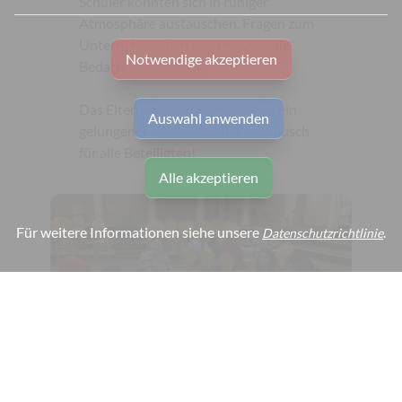
Schüler konnten sich in ruhiger
Atmosphäre austauschen, Fragen zum
Unterricht stellen und individuelle
Notwendige akzeptieren
Bedarfe ansprechen.
Das Eltern- und Schülercafé war ein
Auswahl anwenden
gelungener und wertvoller Austausch
für alle Beteiligten!
Alle akzeptieren
Für weitere Informationen siehe unsere
.
Datenschutzrichtlinie