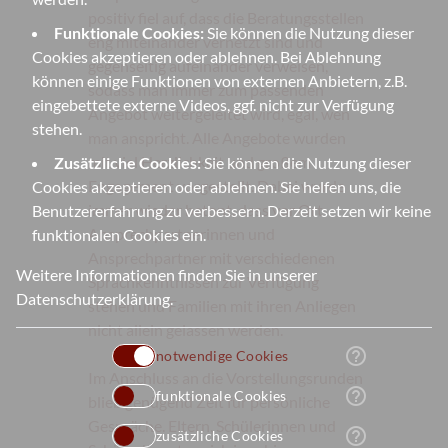
positiv fiel auf, dass die Beratungsstellen
Funktionale Cookies:
Sie können die Nutzung dieser
eng miteinander vernetzt sind und
Cookies akzeptieren oder ablehnen. Bei Ablehnung
gegenseitig aufeinander verweisen,
können einige Funktionen von externen Anbietern, z.B.
sodass man immer zum passenden
eingebettete externe Videos, ggf. nicht zur Verfügung
Angebot weitergeleitet wird, egal, wen
stehen.
man anspricht. Alle Angebote wurden
mit viel Herzlichkeit und großem
Zusätzliche Cookies:
Sie können die Nutzung dieser
Engagement vorgestellt. Dabei wurde
Cookies akzeptieren oder ablehnen. Sie helfen uns, die
immer wieder betont, dass vor Ort
Benutzererfahrung zu verbessern. Derzeit setzen wir keine
Ansprechpartnerinnen und
funktionalen Cookies ein.
Ansprechpartner mit verschiedenen
Weitere Informationen finden Sie in unserer
Sprachkenntnissen zur Verfügung
Datenschutzerklärung
.
stehen und Familien mit ihren Anliegen
nicht allein gelassen werden.
help_outline
notwendige Cookies
Im Anschluss an die Vorstellungsrunden
help_outline
funktionale Cookies
blieb genügend Zeit für persönliche
Gespräche. Eltern, Schülerinnen und
help_outline
zusätzliche Cookies