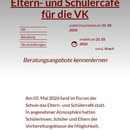
Eltern- und Schülercafé
für die VK
zuletzt bearbeitet am
31. 05.
VK
2026
Beratung
erstellt am
31. 05.
face
2026
Veranstaltungen
von
L. Krach
Beratungsangebote kennenlernen
Am 05. Mai 2026 fand im Forum der
Schule das Eltern- und Schülercafé statt.
In angenehmer Atmosphäre hatten
Schülerinnen, Schüler und Eltern der
Vorbereitungsklasse die Möglichkeit,