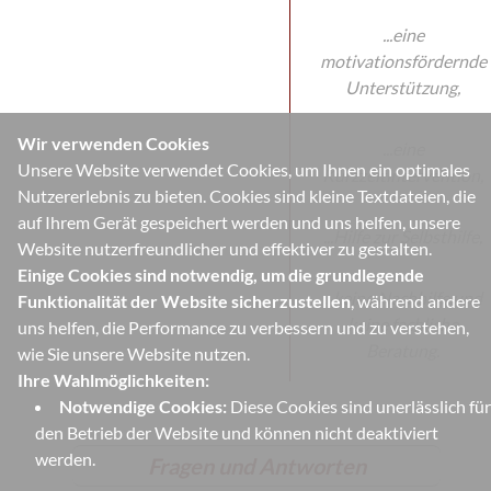
...eine
motivationsfördernde
Unterstützung,
Wir verwenden Cookies
...eine
Unsere Website verwendet Cookies, um Ihnen ein optimales
Kurzzeitintervention,
Nutzererlebnis zu bieten. Cookies sind kleine Textdateien, die
auf Ihrem Gerät gespeichert werden und uns helfen, unsere
...Hilfe zur Selbsthilfe,
Website nutzerfreundlicher und effektiver zu gestalten.
Einige Cookies sind notwendig, um die grundlegende
...keine Nachhilfe und
Funktionalität der Website sicherzustellen
, während andere
keine fachliche
uns helfen, die Performance zu verbessern und zu verstehen,
Beratung.
wie Sie unsere Website nutzen.
Ihre Wahlmöglichkeiten:
Notwendige Cookies:
Diese Cookies sind unerlässlich für
den Betrieb der Website und können nicht deaktiviert
werden.
Fragen und Antworten