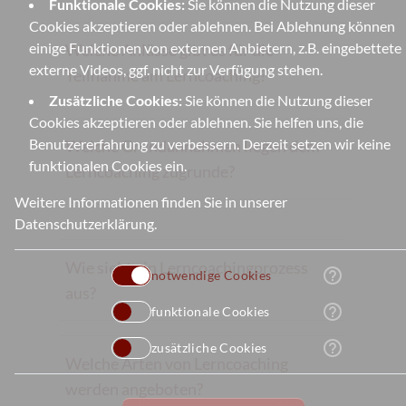
Funktionale Cookies:
Sie können die Nutzung dieser
Cookies akzeptieren oder ablehnen. Bei Ablehnung können
einige Funktionen von externen Anbietern, z.B. eingebettete
Welche Anlässe gibt es für die
externe Videos, ggf. nicht zur Verfügung stehen.
Teilnahme am Lerncoaching?
Zusätzliche Cookies:
Sie können die Nutzung dieser
Cookies akzeptieren oder ablehnen. Sie helfen uns, die
Benutzererfahrung zu verbessern. Derzeit setzen wir keine
Welche Grundannahmen liegen dem
funktionalen Cookies ein.
Lerncoaching zugrunde?
Weitere Informationen finden Sie in unserer
Datenschutzerklärung
.
Wie sieht ein Lerncoachingprozess
help_outline
notwendige Cookies
aus?
help_outline
funktionale Cookies
help_outline
zusätzliche Cookies
Welche Arten von Lerncoaching
werden angeboten?