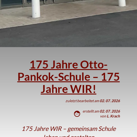
175 Jahre Otto-
Pankok-Schule – 175
Jahre WIR!
zuletzt bearbeitet am
02. 07. 2026
erstellt am
02. 07. 2026
face
von
L. Krach
175 Jahre WIR – gemeinsam Schule