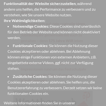
Informationen zu Teilnahme, Abgabe
Funktionalität der Website sicherzustellen
, während
und Fristen findet ihr im beigefügten
andere uns helfen, die Performance zu verbessern und zu
Aufruf.
verstehen, wie Sie unsere Website nutzen.
Ihre Wahlmöglichkeiten:
Wir freuen uns auf viele originelle Ideen
Notwendige Cookies:
Diese Cookies sind unerlässlich
und darauf, dieses besondere
für den Betrieb der Website und können nicht deaktiviert
Jubiläumsjahr gemeinsam mit euch zu
werden.
gestalten – denn
175 Jahre WIR
leben
Funktionale Cookies:
Sie können die Nutzung dieser
von den Menschen, die unsere Schule
Cookies akzeptieren oder ablehnen. Bei Ablehnung
ausmachen.
können einige Funktionen von externen Anbietern, z.B.
eingebettete externe Videos, ggf. nicht zur Verfügung
Aktuelle Informationen, Berichte und
stehen.
Impressionen rund um das Festschuljahr
findet ihr regelmäßig auf unserer
Zusätzliche Cookies:
Sie können die Nutzung dieser
Schulhomepage.
Cookies akzeptieren oder ablehnen. Sie helfen uns, die
Benutzererfahrung zu verbessern. Derzeit setzen wir keine
funktionalen Cookies ein.
Weitere Informationen finden Sie in unserer