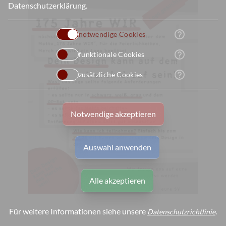
Datenschutzerklärung
.
help_outline
notwendige Cookies
help_outline
funktionale Cookies
help_outline
zusätzliche Cookies
Notwendige akzeptieren
Auswahl anwenden
Alle akzeptieren
Für weitere Informationen siehe unsere
.
Datenschutzrichtlinie