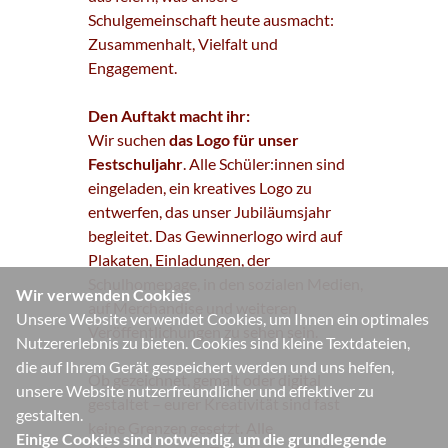
Schulgemeinschaft heute ausmacht:
Zusammenhalt, Vielfalt und
Engagement.
Den Auftakt macht ihr:
Wir suchen
das Logo für unser
Festschuljahr
. Alle Schüler:innen sind
eingeladen, ein kreatives Logo zu
entwerfen, das unser Jubiläumsjahr
begleitet. Das Gewinnerlogo wird auf
Plakaten, Einladungen, der
Schulhomepage, in den sozialen Medien,
Wir verwenden Cookies
auf Merchandise und weiteren
Unsere Website verwendet Cookies, um Ihnen ein optimales
Veröffentlichungen zu sehen sein.
Nutzererlebnis zu bieten. Cookies sind kleine Textdateien,
die auf Ihrem Gerät gespeichert werden und uns helfen,
Ob gezeichnet, gemalt oder digital
unsere Website nutzerfreundlicher und effektiver zu
gestaltet – eurer Kreativität sind fast
gestalten.
keine Grenzen gesetzt. Alle
Einige Cookies sind notwendig, um die grundlegende