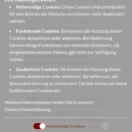
med. Olaf Kaiser
, Sprecher der
Notwendige Cookies:
Diese Cookies sind unerlässlich
Mülheimer Kinderärztinnen und ‑ärzte,
für den Betrieb der Website und können nicht deaktiviert
Sorgen über die Auswirkungen eines
werden.
übermäßigen und unreflektierten
Funktionale Cookies:
Sie können die Nutzung dieser
Medienkonsums. Gemeinsam mit
Prof.
Cookies akzeptieren oder ablehnen. Bei Ablehnung
Dr. Christian Reintjes
von der
können einige Funktionen von externen Anbietern, z.B.
Universität Osnabrück plädierte er
eingebettete externe Videos, ggf. nicht zur Verfügung
dafür, schulischer Bildung und
stehen.
Prävention politisch wirklich einen
Zusätzliche Cookies:
Sie können die Nutzung dieser
höheren Stellenwert einzuräumen.
Cookies akzeptieren oder ablehnen. Sie helfen uns, die
Moderiert wurde die Gesprächsrunde
Benutzererfahrung zu verbessern. Derzeit setzen wir keine
von
Christiane Thöne
und
Georg Jöres
funktionalen Cookies ein.
(Caritas).
Gobika Logeswaran
und
Uta Bräunig
Weitere Informationen finden Sie in unserer
führten charmant durch den gesamten
Datenschutzerklärung
.
Abend und sorgten dafür, dass auch
Fragen und Impulse aus dem Publikum
help_outline
notwendige Cookies
in den Dialog aufgenommen wurden.