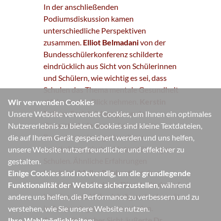
In der anschließenden
Podiumsdiskussion kamen
unterschiedliche Perspektiven
zusammen.
Elliot Belmadani
von der
Bundesschülerkonferenz schilderte
eindrücklich aus Sicht von Schülerinnen
und Schülern, wie wichtig es sei, dass
Schulen das Thema mentale Gesundheit
stärker in den Blick nehmen.
Kerstin
Wir verwenden Cookies
Peiker
, Sozialpädagogin an der
Unsere Website verwendet Cookies, um Ihnen ein optimales
Gesamtschule Saarn
, betonte die
Nutzererlebnis zu bieten. Cookies sind kleine Textdateien,
Bedeutung niedrigschwelliger
die auf Ihrem Gerät gespeichert werden und uns helfen,
sozialpädagogischer Unterstützung an
unsere Website nutzerfreundlicher und effektiver zu
Schulen. Ähnliche Erfahrungen
gestalten.
beschrieb
Maike Rubbert
aus dem
Einige Cookies sind notwendig, um die grundlegende
Kommunalen Sozialen Dienst, die darauf
Funktionalität der Website sicherzustellen
, während
hinwies, dass Hilfen häufig erst sehr spät
andere uns helfen, die Performance zu verbessern und zu
in Anspruch genommen würden.
verstehen, wie Sie unsere Website nutzen.
Aus medizinischer Sicht äußerte
Dr.
Ihre Wahlmöglichkeiten: