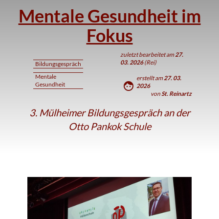
Mentale Gesundheit im
Fokus
zuletzt bearbeitet am
27.
03. 2026
(Rei)
Bildungsgespräch
Mentale
erstellt am
27. 03.
face
Gesundheit
2026
von
St. Reinartz
3. Mülheimer Bildungsgespräch an der
Otto Pankok Schule