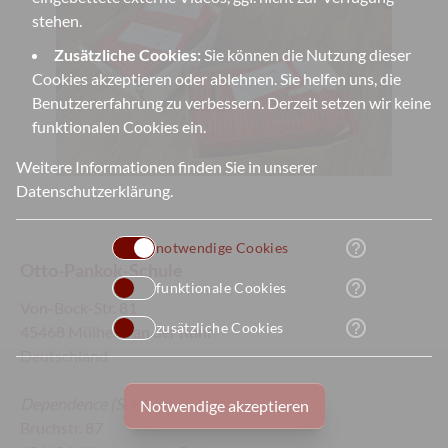
stehen.
Zusätzliche Cookies:
Sie können die Nutzung dieser
Cookies akzeptieren oder ablehnen. Sie helfen uns, die
Benutzererfahrung zu verbessern. Derzeit setzen wir keine
funktionalen Cookies ein.
Weitere Informationen finden Sie in unserer
Datenschutzerklärung
.
help_outline
notwendige Cookies
Otto-Pankok-Schule
help_outline
funktionale Cookies
Von-Bock-Str. 81
help_outline
zusätzliche Cookies
45468 Mülheim an der Ruhr
Deutschland
Dependence
(Sek II):
Notwendige akzeptieren
Bruchstr. 87