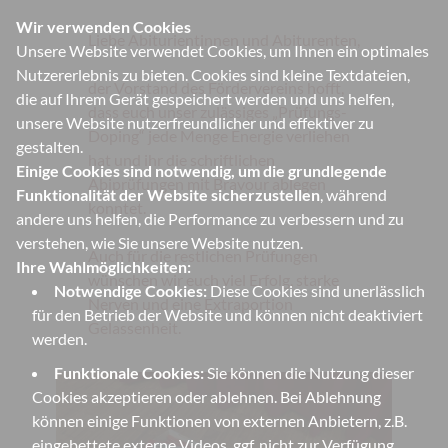
Wir verwenden Cookies
Liebe Abiturientinnen und Abiturenten,
Unsere Website verwendet Cookies, um Ihnen ein optimales
Nutzererlebnis zu bieten. Cookies sind kleine Textdateien,
der Vorstand des Fördervereins hofft,
die auf Ihrem Gerät gespeichert werden und uns helfen,
dass euch unser zulässiges „Prüfungs-
unsere Website nutzerfreundlicher und effektiver zu
Doping“ jede Menge Energie verliehen
gestalten.
hat und ihr die schriftlichen
Einige Cookies sind notwendig, um die grundlegende
Abiprüfungen mit Bravour ablegen
Funktionalität der Website sicherzustellen
, während
konntet.
andere uns helfen, die Performance zu verbessern und zu
verstehen, wie Sie unsere Website nutzen.
Auch für die restlichen Prüfungen
Ihre Wahlmöglichkeiten:
wünschen wir euch viel Erfolg, starke
Notwendige Cookies:
Diese Cookies sind unerlässlich
Nerven und eine Extraportion
für den Betrieb der Website und können nicht deaktiviert
Gelassenheit.
werden.
Funktionale Cookies:
Sie können die Nutzung dieser
Cookies akzeptieren oder ablehnen. Bei Ablehnung
können einige Funktionen von externen Anbietern, z.B.
eingebettete externe Videos, ggf. nicht zur Verfügung