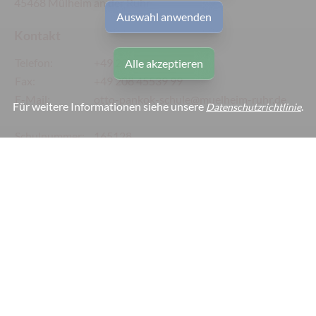
45468 Mülheim an der Ruhr
Auswahl anwenden
Kontakt
Telefon:
+49 208 45539 60/80
Alle akzeptieren
Fax:
+49 208 45539 99
E-Mail:
otto-pankok-schule@muelheim-ruhr.de
Für weitere Informationen siehe unsere
.
Datenschutzrichtlinie
Schulnummer:
165128
Webmaster:
webmaster@otto-pankok-schule.de
Links
Impressum
Datenschutz
Barrierefreiheit
Cookie-Einstellungen