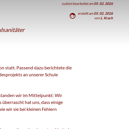
zuletzt bearbeitet am
05. 02. 2026
erstellt am
05. 02. 2026
face
von
L. Krach
lsanitäter
n statt. Passend dazu berichtete die
desprojekts an unserer Schule
standen wir im Mittelpunkt: Wir
 überrascht hat uns, dass einige
e wir sie bei kleinen Fehlern