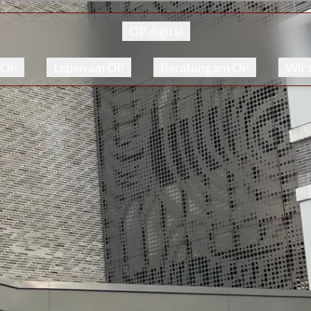
OP digital
 OP
Leben am OP
Beratung am OP
Wir