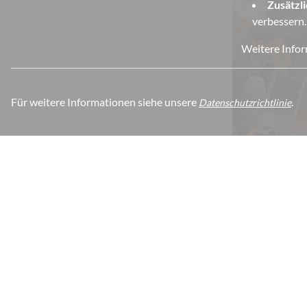
Zusätzl
verbessern.
Weitere Infor
Für weitere Informationen siehe unsere
.
Datenschutzrichtlinie
Otto-Pankok-Schule
Kontakt
Von-Bock-Str. 81
Telefon:
+49 20
45468 Mülheim an der Ruhr
Fax:
+49 20
Deutschland
E-Mail:
otto-p