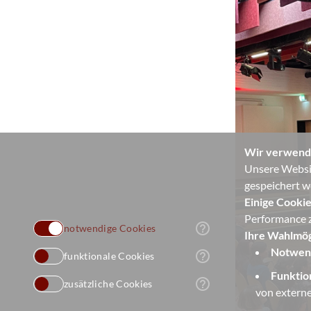
Wir verwend
Unsere Websit
gespeichert w
Einige Cookie
Performance z
help_outline
notwendige Cookies
Ihre Wahlmög
Notwend
help_outline
funktionale Cookies
Funktio
help_outline
zusätzliche Cookies
von externe