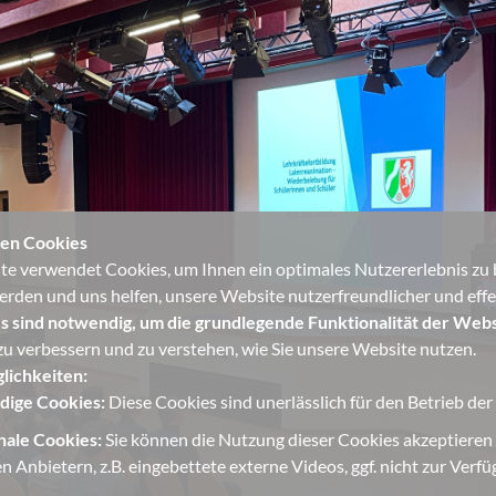
en Cookies
e verwendet Cookies, um Ihnen ein optimales Nutzererlebnis zu bi
erden und uns helfen, unsere Website nutzerfreundlicher und effek
s sind notwendig, um die grundlegende Funktionalität der Webs
u verbessern und zu verstehen, wie Sie unsere Website nutzen.
lichkeiten:
ige Cookies:
Diese Cookies sind unerlässlich für den Betrieb de
nale Cookies:
Sie können die Nutzung dieser Cookies akzeptieren
n Anbietern, z.B. eingebettete externe Videos, ggf. nicht zur Verf