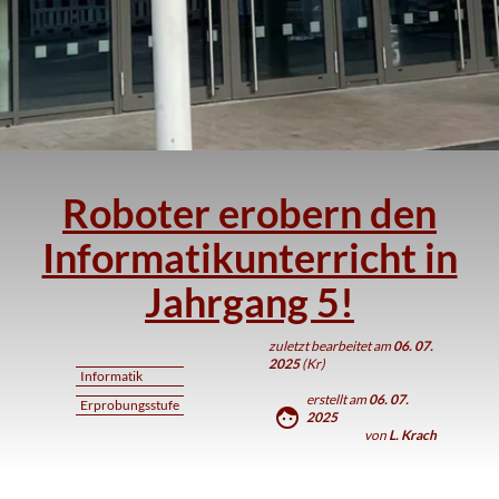
Roboter erobern den
Informatikunterricht in
Jahrgang 5!
zuletzt bearbeitet am
06. 07.
2025
(Kr)
Informatik
erstellt am
06. 07.
Erprobungsstufe
face
2025
von
L. Krach