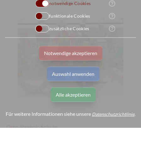
Klasse 5c
help_outline
notwendige Cookies
help_outline
funktionale Cookies
help_outline
zusätzliche Cookies
Notwendige akzeptieren
Auswahl anwenden
Alle akzeptieren
Für weitere Informationen siehe unsere
.
Datenschutzrichtlinie
Otto-Pankok-Schule
Von-Bock-Str. 81